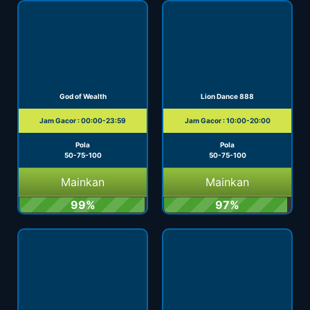
God of Wealth
Lion Dance 888
Jam Gacor : 00:00-23:59
Jam Gacor : 10:00-20:00
Pola
Pola
50-75-100
50-75-100
Mainkan
Mainkan
99%
97%