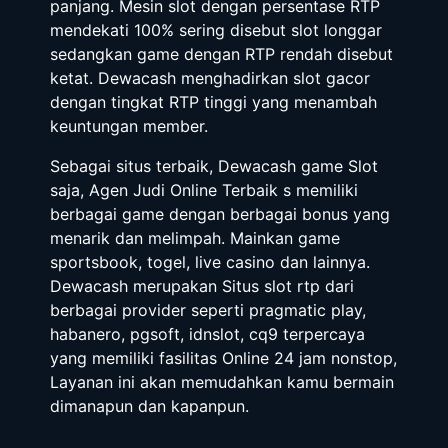
panjang. Mesin slot dengan persentase RTP
mendekati 100% sering disebut slot longgar
sedangkan game dengan RTP rendah disebut
ketat. Dewacash menghadirkan slot gacor
dengan tingkat RTP tinggi yang menambah
keuntungan member.
Sebagai situs terbaik, Dewacash game Slot
saja, Agen Judi Online Terbaik s memiliki
berbagai game dengan berbagai bonus yang
menarik dan melimpah. Mainkan game
sportsbook, togel, live casino dan lainnya.
Dewacash merupakan Situs slot rtp dari
berbagai provider seperti pragmatic play,
habanero, pgsoft, idnslot, cq9 terpercaya
yang memiliki fasilitas Online 24 jam nonstop,
Layanan ini akan memudahkan kamu bermain
dimanapun dan kapanpun.