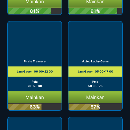
Mainkan
Mainkan
81%
91%
Pirate Treasure
Aztec Lucky Gems
Jam Gacor : 06:00-22:00
Jam Gacor : 05:00-17:00
Pola
Pola
70-50-30
50-60-75
Mainkan
Mainkan
63%
57%