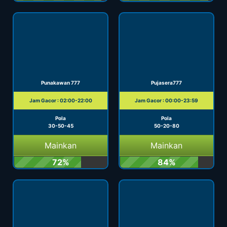
Punakawan 777
Pujasera777
Jam Gacor : 02:00-22:00
Jam Gacor : 00:00-23:59
Pola
Pola
30-50-45
50-20-80
Mainkan
Mainkan
72%
84%