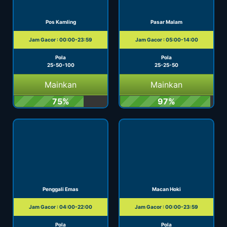
Pos Kamling
Pasar Malam
Jam Gacor : 00:00-23:59
Jam Gacor : 05:00-14:00
Pola
Pola
25-50-100
25-25-50
Mainkan
Mainkan
75%
97%
Penggali Emas
Macan Hoki
Jam Gacor : 04:00-22:00
Jam Gacor : 00:00-23:59
Pola
Pola