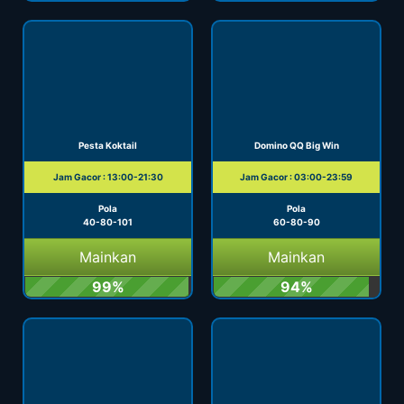
Pesta Koktail
Domino QQ Big Win
Jam Gacor : 13:00-21:30
Jam Gacor : 03:00-23:59
Pola
Pola
40-80-101
60-80-90
Mainkan
Mainkan
99%
94%