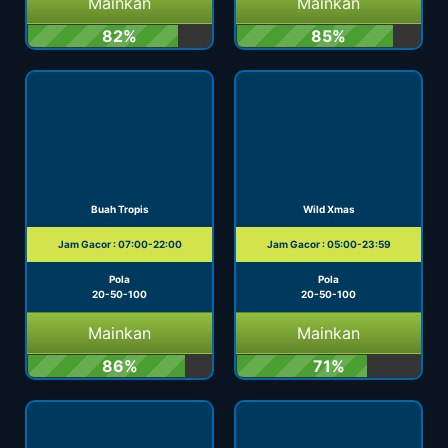
Mainkan
Mainkan
82%
85%
Buah Tropis
Wild Xmas
Jam Gacor : 07:00-22:00
Jam Gacor : 05:00-23:59
Pola
Pola
20-50-100
20-50-100
Mainkan
Mainkan
86%
71%