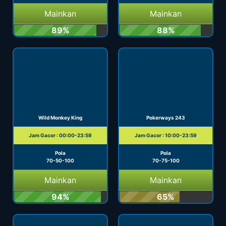
Mainkan
Mainkan
89%
88%
Wild Monkey King
Pokerways 243
Jam Gacor : 00:00-23:59
Jam Gacor : 10:00-23:59
Pola
Pola
70-50-100
70-75-100
Mainkan
Mainkan
94%
65%