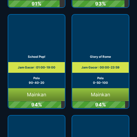
91%
93%
School Pop!
Glory of Rome
Jam Gacor : 01:00-19:00
Jam Gacor : 00:00-23:59
Pola
Pola
90-40-20
0-50-100
Mainkan
Mainkan
94%
94%