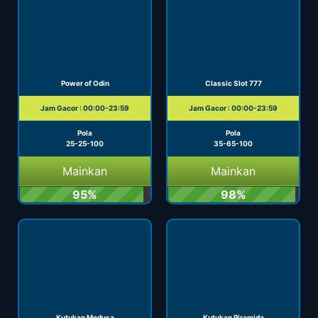
Power of Odin
Classic Slot 777
Jam Gacor : 00:00-23:59
Jam Gacor : 00:00-23:59
Pola
Pola
25-25-100
35-65-100
Mainkan
Mainkan
95%
98%
Kutukan Medusa
Kutukan Piramida