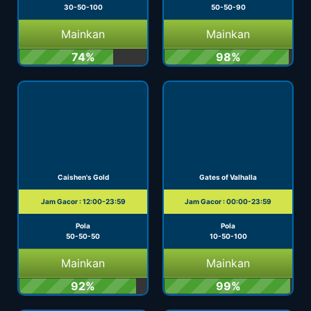
30-50-100
50-50-90
Mainkan
Mainkan
74%
98%
Caishen's Gold
Gates of Valhalla
Jam Gacor : 12:00-23:59
Jam Gacor : 00:00-23:59
Pola
Pola
50-50-50
10-50-100
Mainkan
Mainkan
92%
99%