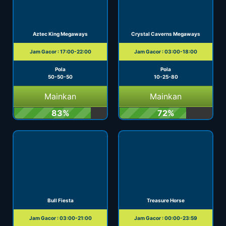
Aztec King Megaways
Crystal Caverns Megaways
Jam Gacor : 17:00-22:00
Jam Gacor : 03:00-18:00
Pola
Pola
50-50-50
10-25-80
Mainkan
Mainkan
83%
72%
Bull Fiesta
Treasure Horse
Jam Gacor : 03:00-21:00
Jam Gacor : 00:00-23:59