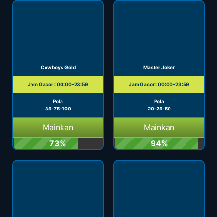
Cowboys Gold
Master Joker
Jam Gacor : 00:00-23:59
Jam Gacor : 00:00-23:59
Pola
Pola
35-75-100
20-25-50
Mainkan
Mainkan
73%
94%