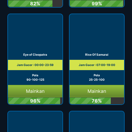
82%
99%
Eye of Cleopatra
Rise Of Samurai
Jam Gacor : 00:00-23:59
Jam Gacor : 07:00-19:00
Pola
Pola
90-100-125
25-25-100
Mainkan
Mainkan
96%
76%