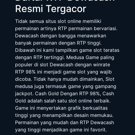
Resmi Tergacor
Tidak semua situs slot online memiliki
permainan artinya RTP permainan bervariasi.
Dewacash dengan bangga menawarkan
banyak permainan dengan RTP tinggi.
Dibawah ini kami tampilkan game slot teratas
dengan RTP tertinggi. Medusa Game paling
populer di slot Dewacash dengan winrate
RTP 98% ini menjadi game slot yang wajib
dicoba. Tidak hanya mudah dimainkan, Slot
medusa juga termasuk game yang gampang
jackpot. Cash Gold Dengan RTP 98%, Cash
Gold adalah salah satu slot online terbaik.
Game ini menyertakan grafik berkualitas
tinggi yang menampilkan desain memukau.
Permainan yang mudah dan RTP Dewacash
yang tinggi menjadikan game ini favorit.