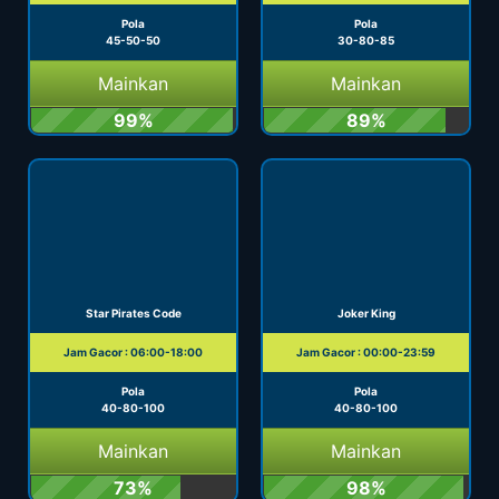
Pola
Pola
45-50-50
30-80-85
Mainkan
Mainkan
99%
89%
Star Pirates Code
Joker King
Jam Gacor : 06:00-18:00
Jam Gacor : 00:00-23:59
Pola
Pola
40-80-100
40-80-100
Mainkan
Mainkan
73%
98%