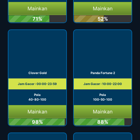
Mainkan
Mainkan
71%
52%
Clover Gold
Panda Fortune 2
Jam Gacor : 00:00-23:59
Jam Gacor : 10:00-22:00
Pola
Pola
40-80-100
100-50-100
Mainkan
Mainkan
98%
88%