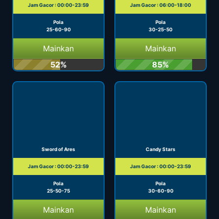
Jam Gacor : 00:00-23:59
Jam Gacor : 06:00-18:00
Pola
Pola
25-60-90
30-25-50
Mainkan
Mainkan
52%
85%
Sword of Ares
Candy Stars
Jam Gacor : 00:00-23:59
Jam Gacor : 00:00-23:59
Pola
Pola
25-50-75
30-60-90
Mainkan
Mainkan